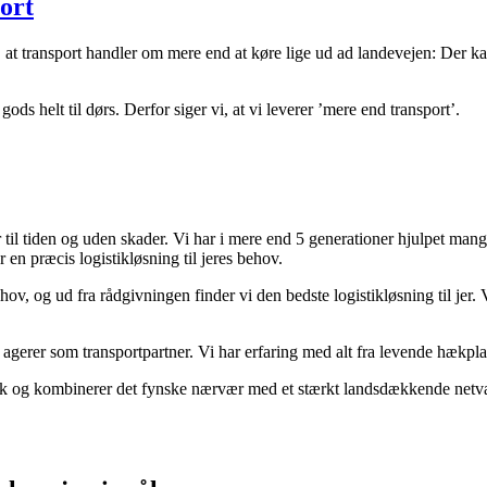
ort
, at transport handler om mere end at køre lige ud ad landevejen: Der ka
.
ds helt til dørs. Derfor siger vi, at vi leverer ’mere end transport’.
 til tiden og uden skader. Vi har i mere end 5 generationer hjulpet mang
en præcis logistikløsning til jeres behov.
v, og ud fra rådgivningen finder vi den bedste logistikløsning til jer. V
erer som transportpartner. Vi har erfaring med alt fra levende hækplan
ark og kombinerer det fynske nærvær med et stærkt landsdækkende netv