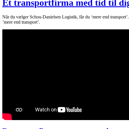
Et transportfirma med tid til di
Når du vælger Schou-Danielsen Logistik, får du ‘mere end transport’. N
’mere end transport’.