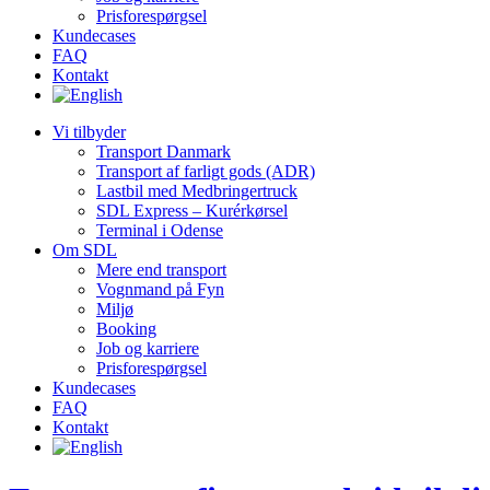
Prisforespørgsel
Kundecases
FAQ
Kontakt
Vi tilbyder
Transport Danmark
Transport af farligt gods (ADR)
Lastbil med Medbringertruck
SDL Express – Kurérkørsel
Terminal i Odense
Om SDL
Mere end transport
Vognmand på Fyn
Miljø
Booking
Job og karriere
Prisforespørgsel
Kundecases
FAQ
Kontakt