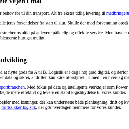
ele vejen i mål
 behov for til din transport. Alt fra ekstra tidlig levering til
medbringert
lle jeres forsendelser fra start til slut. Skulle der mod forventning opstå
ræber os altid på at levere pålidelig og effektiv service. Men havner du
blemerne hurtigst muligt.
 udvikling
lytte gods fra A til B. Logistik er i dag i høj grad digital, og derfor h
ter data og sikrer, at driften kan køre uforstyrret. Tilmed i en hverdag
sportbranchen
. Med fokus på data og intelligente værktøjer som Power B
bejde mere effektivt og levere en stabil logistikydelse til vores kunder.
ejder med løsninger, der kan understøtte både planlægning, drift og kva
driftssikker logistik
, der gør hverdagen nemmere for vores kunder.