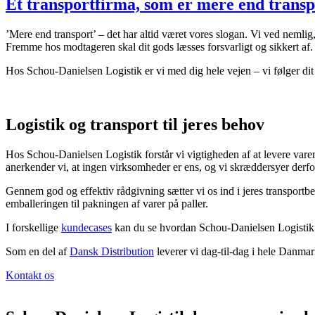
Et transportfirma, som er mere end transp
’Mere end transport’ – det har altid været vores slogan. Vi ved nemlig
Fremme hos modtageren skal dit gods læsses forsvarligt og sikkert af
Hos Schou-Danielsen Logistik er vi med dig hele vejen – vi følger dit go
Logistik og transport til jeres behov
Hos Schou-Danielsen Logistik forstår vi vigtigheden af at levere varer
anerkender vi, at ingen virksomheder er ens, og vi skræddersyer derfor 
Gennem god og effektiv rådgivning sætter vi os ind i jeres transportbeho
emballeringen til pakningen af varer på paller.
I forskellige
kundecases
kan du se hvordan Schou-Danielsen Logistik ag
Som en del af
Dansk Distribution
leverer vi dag-til-dag i hele Danm
Kontakt os