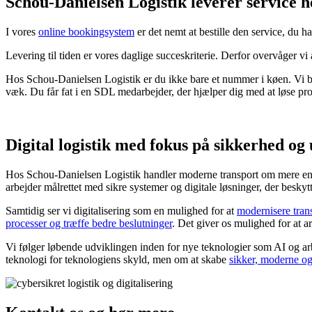
Schou-Danielsen Logistik leverer service h
I vores
online bookingsystem
er det nemt at bestille den service, du har
Levering til tiden er vores daglige succeskriterie. Derfor overvåger vi a
Hos Schou-Danielsen Logistik er du ikke bare et nummer i køen. Vi best
væk. Du får fat i en SDL medarbejder, der hjælper dig med at løse pro
Digital logistik med fokus på sikkerhed og
Hos Schou-Danielsen Logistik handler moderne transport om mere end at f
arbejder målrettet med sikre systemer og digitale løsninger, der beskyt
Samtidig ser vi digitalisering som en mulighed for at
modernisere tran
processer og træffe bedre beslutninger
. Det giver os mulighed for at ar
Vi følger løbende udviklingen inden for nye teknologier som AI og arb
teknologi for teknologiens skyld, men om at skabe
sikker, moderne og 