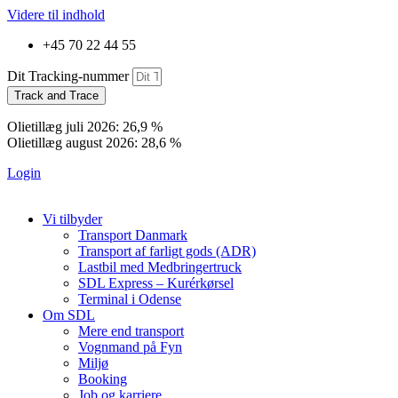
Videre til indhold
+45 70 22 44 55
Dit Tracking-nummer
Track and Trace
Olietillæg juli 2026: 26,9 %
Olietillæg august 2026: 28,6 %
Login
Vi tilbyder
Transport Danmark
Transport af farligt gods (ADR)
Lastbil med Medbringertruck
SDL Express – Kurérkørsel
Terminal i Odense
Om SDL
Mere end transport
Vognmand på Fyn
Miljø
Booking
Job og karriere