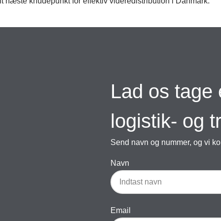
t næste knudepunkt for effektiv videredistribution i Danmark.
Lad os tage 
logistik- og 
Send navn og nummer, og vi kon
Navn
Email