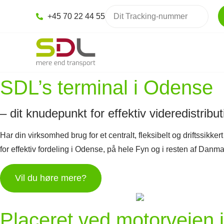
+45 70 22 44 55
SDL’s terminal i Odense
– dit knudepunkt for effektiv videredistribut
Har din virksomhed brug for et centralt, fleksibelt og driftssikk
for effektiv fordeling i Odense, på hele Fyn og i resten af Danma
Vil du høre mere?
Placeret ved motorvejen 