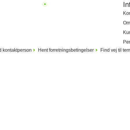
In
Kon
Om
Ku
Per
d kontaktperson
Hent forretningsbetingelser
Find vej til te