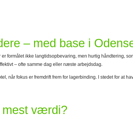
videre – med base i Odens
r er formålet ikke langtidsopbevaring, men hurtig håndtering, so
 effektivt – ofte samme dag eller næste arbejdsdag.
rhotel, når fokus er fremdrift frem for lagerbinding. I stedet for a
l mest værdi?