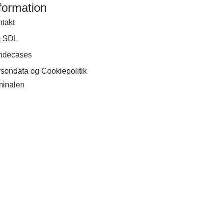
formation
takt
 SDL
ndecases
sondata og Cookiepolitik
rminalen